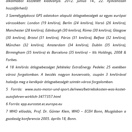
alkalmából közzétett kiadványa. 2012. június 14., 22. nyilvánosan
hozzáférhető)
3 Személygépkocsi GPS adatokon alapuló átlagsebességek az egyes európai
városokban: London (19 km/óra), Berlin (24 km/óra), Varsó (26 km/óra),
Manchester (28 km/óra), Edinburgh (30 km/óra), Róma (30 km/óra), Glasgow
(30 km/óra), Bristol (31 km/óra), Párizs (31 km/óra), Belfast (32 km/óra),
Műnchen (32 km/óra), Amsterdam (34 km/óra), Dublin (35 km/óra),
Birmingham (35 km/óra) és Barcelona (35 km/óra) – ItIs Holdings, 2008 &
Forbes.
4 18 km/órás átlagsebességet feltételez ExtraEnergy Pedelec 25 esetében
városi forgalomban. A becslés nagyon konzervatív, csupán 3 km/órával
haladja meg a kerékpár átlagsebességét szintén városi forgalomban.
5 Forrás: www.auto-motor-und-sport.de/news/betriebskosten-was-kostet-
autofahren-wirklich-3477357.html
6 Forrás: epp.eurostat.ec.europa.eu
7 WHO előadás, Prof. Dr. Gűnter Klein, WHO – ECEH Bonn, Mozgásban a
gazdaság konferencia 2005. április 18, Bonn.