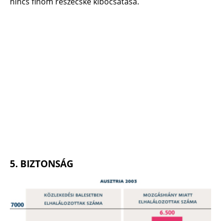
nincs finom részecske kibocsátása.
5. BIZTONSÁG