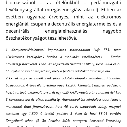
biomasszából – az ételűnkből – pedálmozgató
tevékenység által mozgásenergiává alakul). Ebben az
esetben ugyanaz érvényes, mint az elektromos
energiánál, csupán a decentrális energiatermelés és a
decentrális energiafelhasználás nagyobb
ősszhatékonyságot tesz lehetővé.
1 Környezetvédelemmel kapcsolatos szakirodalom Luft 173. szám
»Elektromos kerékpárok hatása a mobilitási viselkedésre« — Kiadja:
Szövetségi Környezet- Erdő- és Tájvédelmi Hivatal (BUWAL), Bern 2004 és bP
56. nyilvánosan hozzáférhető, mely a fenti az adatokat támasztja alá.
2 ExtraEnergy az elmúlt évek piaci adatain alapuló számításai. Kiindulási
bázisadatok: 4 éves élettartalmú vagy 19.200 kilométert megtett pedelec a
hozzá tartozó akkumulátorral és egy 0,29 €/kilowattóra ár valamint évi 150
€ karbantartási és alkatrészköltség. Alternatívaként kiindulási adat lehet a
munkaadó által finanszírozott havi 40 eurós motivációs lízing, melynek
esetében egy 1.800 € értékű pedelec 3 éven át havi 38,01 euróért
lízingelhető lehet. (A Go Pedelec MDM stuttgarti Leaserad Workshop