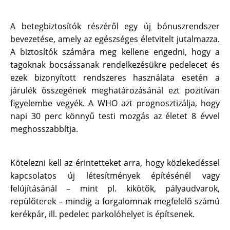
A betegbiztosítók részéről egy új bónuszrendszer
bevezetése, amely az egészséges életvitelt jutalmazza.
A biztosítók számára meg kellene engedni, hogy a
tagoknak bocsássanak rendelkezésükre pedelecet és
ezek bizonyított rendszeres használata esetén a
járulék összegének meghatározásánál ezt pozitívan
ﬁgyelembe vegyék. A WHO azt prognosztizálja, hogy
napi 30 perc könnyű testi mozgás az életet 8 évvel
meghosszabbítja.
Kötelezni kell az érintetteket arra, hogy közlekedéssel
kapcsolatos új létesítmények építésénél vagy
felújításánál – mint pl. kikötők, pályaudvarok,
repülőterek – mindig a forgalomnak megfelelő számú
kerékpár, ill. pedelec parkolóhelyet is építsenek.