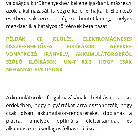
valóságos körülményekhez kellene igazítani, másrészt
azok alkalmazását is végre kellene hajtani. Ellenkező
esetben csak azokat a cégeket büntetik meg, amelyek
megkísérlik a hatályos törvények betartását.
PÉLDÁK: CE JELÖLÉS, ELEKTROMÁGNESES
ÖSSZEFÉRHETŐSÉG ELŐÍRÁSOK, GÉPEKRE
VONATKOZÓ IRÁNYELV, AKKUMULÁTOROKRÓL
SZÓLÓ ELŐÍRÁSOK, UN-T 83.3, HOGY CSAK
NÉHÁNYAT EMLÍTSÜNK.
Akkumulátorok forgalmazásának betiltása, annak
érdekében, hogy a gyártókat arra ösztönözzék, hogy
csak olyan akkumulátor-rendszereket dobjanak a
piacra, amelyek optimális élettartamúak és
alkalmasak másodlagos felhasználásra.