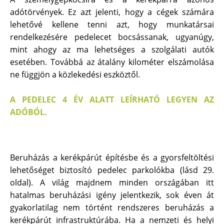
adótörvények. Ez azt jelenti, hogy a cégek számára
lehetővé kellene tenni azt, hogy munkatársai
rendelkezésére pedelecet bocsássanak, ugyanúgy,
mint ahogy az ma lehetséges a szolgálati autók
esetében. Továbbá az átalány kilométer elszámolása
ne függjön a közlekedési eszköztől.
A PEDELEC 4 ÉV ALATT LEÍRHATÓ LEGYEN AZ
ADÓBÓL.
Beruházás a kerékpárút építésbe és a gyorsfeltöltési
lehetőséget biztosító pedelec parkolókba (lásd 29.
oldal). A világ majdnem minden országában itt
hatalmas beruházási igény jelentkezik, sok éven át
gyakorlatilag nem történt rendszeres beruházás a
kerékpárút infrastruktúrába. Ha a nemzeti és helyi