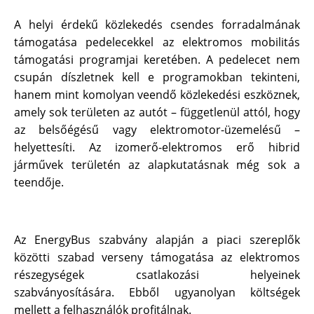
A helyi érdekű közlekedés csendes forradalmának
támogatása pedelecekkel az elektromos mobilitás
támogatási programjai keretében. A pedelecet nem
csupán díszletnek kell e programokban tekinteni,
hanem mint komolyan veendő közlekedési eszköznek,
amely sok területen az autót – függetlenül attól, hogy
az belsőégésű vagy elektromotor-üzemelésű –
helyettesíti. Az izomerő-elektromos erő hibrid
járművek területén az alapkutatásnak még sok a
teendője.
Az EnergyBus szabvány alapján a piaci szereplők
közötti szabad verseny támogatása az elektromos
részegységek csatlakozási helyeinek
szabványosítására. Ebből ugyanolyan költségek
mellett a felhasználók proﬁtálnak.