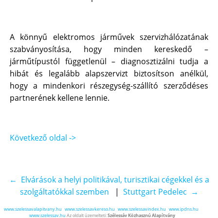
A könnyű elektromos járművek szervizhálózatának
szabványosítása, hogy minden kereskedő –
járműtípustól függetlenül – diagnosztizálni tudja a
hibát és legalább alapszervizt biztosítson anélkül,
hogy a mindenkori részegység-szállító szerződéses
partnerének kellene lennie.
Következő oldal ->
← Elvárások a helyi politikával, turisztikai cégekkel és a
szolgáltatókkal szemben
|
Stuttgart Pedelec →
www.szelessavalapitvany.hu
www.szelessavkereso.hu
www.szelessavindex.hu
www.ipdns.hu
www.szelessav.hu
Az oldalt üzemelteti:
Szélessáv Közhasznú Alapítvány