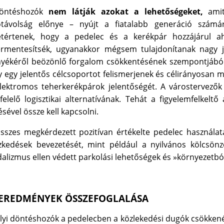
öntéshozók
nem látják azokat a lehetőségeket,
amit
ótávolság előnye – nyújt a ﬁatalabb generáció szám
etértenek, hogy a pedelec és a kerékpár hozzájárul a
ermentesítsék, ugyanakkor mégsem tulajdonítanak nagy j
yékéről beözönlő forgalom csökkentésének szempontjából. I
 egy jelentős célcsoportot felismerjenek és célirányosan m
lektromos teherkerékpárok jelentőségét. A várostervezők 
elelő logisztikai alternatívának. Tehát a ﬁgyelemfelkeltő
ésével össze kell kapcsolni.
sszes megkérdezett pozitívan értékelte pedelec használa
zkedések bevezetését, mint például a nyilvános kölcsönz
alizmus ellen védett parkolási lehetőségek és »környezetb
 EREDMÉNYEK ÖSSZEFOGLALÁSA
lyi döntéshozók a pedelecben a közlekedési dugók csökkenés