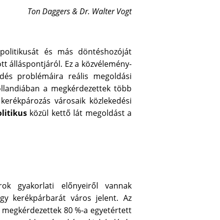
Ton Daggers & Dr. Walter Vogt
politikusát és más döntéshozóját
tt álláspontjáról. Ez a közvélemény-
dés problémáira reális megoldási
ollandiában a megkérdezettek több
kerékpározás városaik közlekedési
litikus
közül kettő lát megoldást a
ok gyakorlati előnyeiről vannak
y kerékpárbarát város jelent. Az
megkérdezettek 80 %-a egyetértett