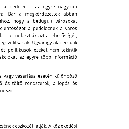
 a pedelec – az egyre nagyobb
ára. Bár a megkérdezettek abban
hhoz, hogy a bedugult városokat
elentőséget a pedelecnek a város
tt elmulasztják azt a lehetőségét,
egszólítsanak. Ugyanígy alábecsülik
és politikusok ezeket nem tekintik
 akciókat az egyre több információ
ta vagy vásárlása esetén különböző
ő és töltő rendszerek, a lopás és
ónusz«.
ének eszközét látják. A közlekedési