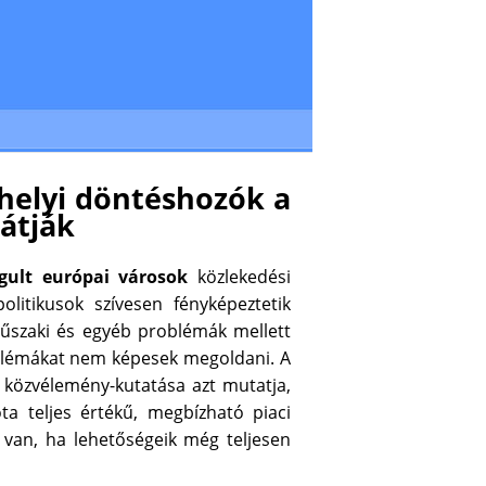
 helyi döntéshozók a
látják
gult európai városok
közlekedési
litikusok szívesen fényképeztetik
szaki és egyéb problémák mellett
oblémákat nem képesek megoldani. A
 közvélemény-kutatása azt mutatja,
 teljes értékű, megbízható piaci
 van, ha lehetőségeik még teljesen