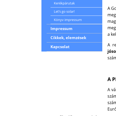
Kerékpárutak
A Go
Let’s go solar!
meg
Könyv impressum
magy
megg
Impressum
a ke
Cikkek, elemzések
A r
Kapcsolat
jós
szám
A P
A vá
szám
szám
Euró