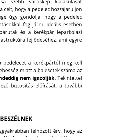
sa szebb városkép kialakulását
 célt, hogy a pedelec hozzájáruljon
ége úgy gondolja, hogy a pedelec
sokkal fog járni. Ideális esetben
árutak és a kerékpár leparkolási
rastruktúra fejlődéséhez, ami egyre
a pedelecet a kerékpártól meg kell
gsebesség miatt a balesetek száma az
deddig nem igazolják.
Tekintettel
ző biztosítás előírását, a további
 BESZÉLNEK
ggyakrabban felhozott érv, hogy az