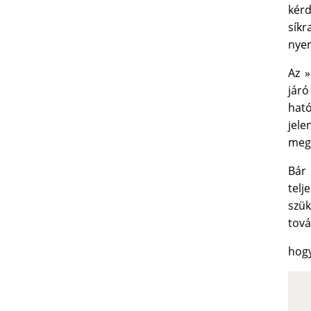
kérd
sík
nyer
Az »
jár
ható
jel
megh
Bár 
tel
szük
tov
hogy