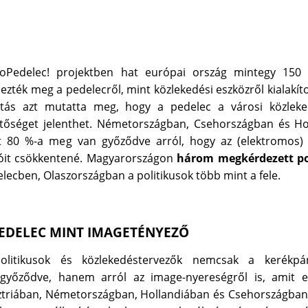
oPedelec! projektben hat európai ország mintegy 150 
ezték meg a pedelecről, mint közlekedési eszközről kialakíto
atás azt mutatta meg, hogy a pedelec a városi közleke
etőséget jelenthet. Németországban, Csehországban és H
t 80 %-a meg van győződve arról, hogy az (elektromos) 
óit csökkentené. Magyarországon
három megkérdezett po
lecben, Olaszországban a politikusok több mint a fele.
PEDELEC MINT IMAGETÉNYEZŐ
olitikusok és közlekedéstervezők nemcsak a kerékpár
győződve, hanem arról az image-nyereségről is, amit eg
triában, Németországban, Hollandiában és Csehországban 