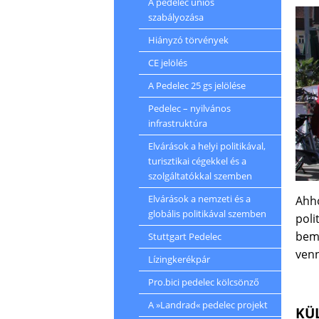
A pedelec uniós
szabályozása
Hiányzó törvények
CE jelölés
A Pedelec 25 gs jelölése
Pedelec – nyilvános
infrastruktúra
Elvárások a helyi politikával,
turisztikai cégekkel és a
szolgáltatókkal szemben
Elvárások a nemzeti és a
Ahh
globális politikával szemben
pol
bemu
Stuttgart Pedelec
venn
Lízingkerékpár
Pro.bici pedelec kölcsönző
A »Landrad« pedelec projekt
KÜ