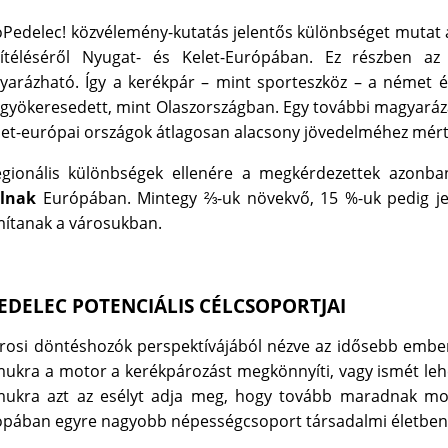
Pedelec! közvélemény-kutatás jelentős különbséget mutat a
ítéléséről Nyugat- és Kelet-Európában. Ez részben az 
arázható. Így a kerékpár – mint sporteszköz – a német 
yökeresedett, mint Olaszországban. Egy további magyarázat
let-európai országok átlagosan alacsony jövedelméhez mér
egionális különbségek ellenére a megkérdezettek azonb
olnak
Európában. Mintegy ⅔-uk növekvő, 15 %-uk pedig je
ítanak a városukban.
EDELEC POTENCIÁLIS CÉLCSOPORTJAI
rosi döntéshozók perspektívájából nézve az idősebb embere
ukra a motor a kerékpározást megkönnyíti, vagy ismét lehe
ukra azt az esélyt adja meg, hogy tovább maradnak mobi
pában egyre nagyobb népességcsoport társadalmi életben vá