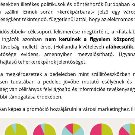
ésekben illetékes politikusok és döntéshozók Európában k
ra szállni. Ennek során »kerékpárbarát« jelző egy vá
eségként tekintendő, függetlenül attól, hogy az elektromos
idősebbek« célcsoport felismerése megtörtént; a »ﬁatalab
ó ingázók azonban
nem kerülnek a ﬁgyelem központ
távolság melletti érvet (Hollandia kivételével)
alábecsülik.
entősége evidens, amennyiben megvalósítható. Ugyan
ajtású teherkerékpárok jelentőségét.
a megkérdezettek a pedelecben mint szállítóeszközben n
jesen tudatában a pedelec jövőbe mutató esélyének és v
ség van célirányos felvilágosító és információs tevékenysé
ábbi támogatása érdekében.
an képes a promóció hozzájárulni a városi marketinghez, il